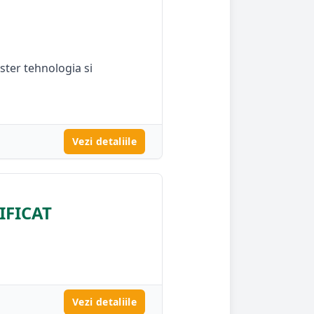
aster tehnologia si
Vezi detaliile
FICAT
Vezi detaliile