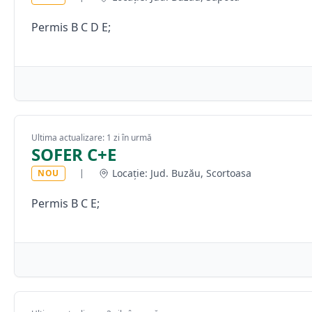
Permis B C D E;
Ultima actualizare: 1 zi în urmă
SOFER C+E
Locație: Jud. Buzău, Scortoasa
NOU
|
Permis B C E;