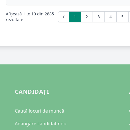
Afișează
1
to
10
din
2885
1
2
3
4
5
rezultate
CANDIDAȚI
Caută locuri de muncă
Adaugare candidat nou