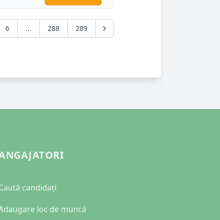
6
...
288
289
ANGAJATORI
Caută candidați
Adaugare loc de muncă