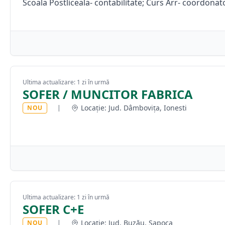
Scoala Postliceala- contabilitate; Curs Arr- coordona
Ultima actualizare: 1 zi în urmă
SOFER / MUNCITOR FABRICA
Locație: Jud. Dâmbovița, Ionesti
NOU
|
Ultima actualizare: 1 zi în urmă
SOFER C+E
Locație: Jud. Buzău, Sapoca
NOU
|