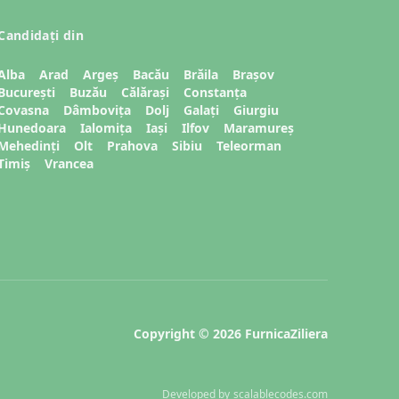
Candidați din
Alba
Arad
Argeș
Bacău
Brăila
Brașov
București
Buzău
Călărași
Constanța
Covasna
Dâmbovița
Dolj
Galați
Giurgiu
Hunedoara
Ialomița
Iași
Ilfov
Maramureș
Mehedinți
Olt
Prahova
Sibiu
Teleorman
Timiș
Vrancea
Copyright © 2026 FurnicaZiliera
Developed by
scalablecodes.com