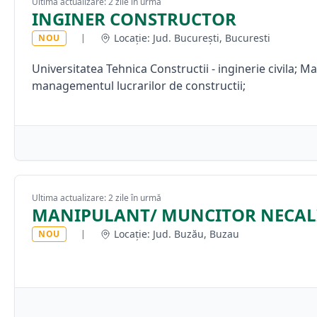
Ultima actualizare: 2 zile în urmă
INGINER CONSTRUCTOR
Locație: Jud. București, Bucuresti
NOU
|
Universitatea Tehnica Constructii - inginerie civila; M
managementul lucrarilor de constructii;
Ultima actualizare: 2 zile în urmă
MANIPULANT/ MUNCITOR NECALI
Locație: Jud. Buzău, Buzau
NOU
|