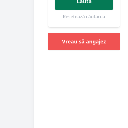
Caută
Resetează căutarea
Vreau să angajez