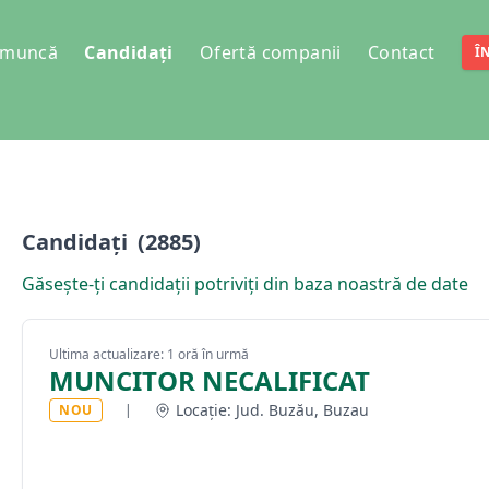
e muncă
Candidați
Ofertă companii
Contact
Î
Candidați
(2885)
Găsește-ți candidații potriviți din baza noastră de date
Ultima actualizare: 1 oră în urmă
MUNCITOR NECALIFICAT
Locație: Jud. Buzău, Buzau
NOU
|