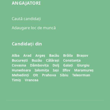
ANGAJATORI
Caută candidați
Adaugare loc de muncă
Candidați din
Alba
Arad
Argeș
Bacău
Brăila
Brașov
București
Buzău
Călărași
Constanța
Covasna
Dâmbovița
Dolj
Galați
Giurgiu
Hunedoara
Ialomița
Iași
Ilfov
Maramureș
Mehedinți
Olt
Prahova
Sibiu
Teleorman
Timiș
Vrancea