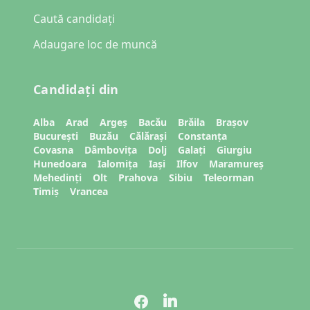
Caută candidați
Adaugare loc de muncă
Candidați din
Alba
Arad
Argeș
Bacău
Brăila
Brașov
București
Buzău
Călărași
Constanța
Covasna
Dâmbovița
Dolj
Galați
Giurgiu
Hunedoara
Ialomița
Iași
Ilfov
Maramureș
Mehedinți
Olt
Prahova
Sibiu
Teleorman
Timiș
Vrancea
Pagina de Facebook
Pagina de LinkedIn