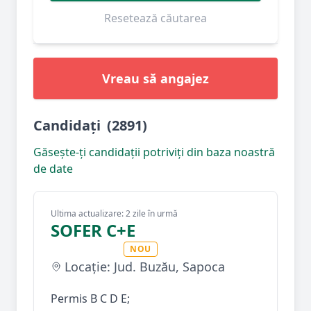
Resetează căutarea
Vreau să angajez
Candidați
(2891)
Găsește-ți candidații potriviți din baza noastră
de date
Ultima actualizare: 2 zile în urmă
SOFER C+E
NOU
Locație: Jud. Buzău, Sapoca
Permis B C D E;