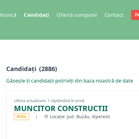
e muncă
Candidați
Ofertă companii
Contact
Î
Candidați
(2886)
Găsește-ți candidații potriviți din baza noastră de date
Ultima actualizare: 1 săptămână în urmă
MUNCITOR CONSTRUCTII
Locație: Jud. Buzău, Viperesti
NOU
|