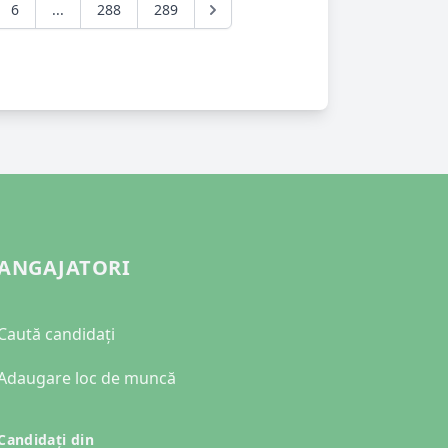
6
...
288
289
ANGAJATORI
Caută candidați
Adaugare loc de muncă
Candidați din