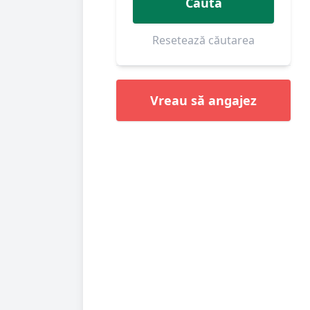
Caută
Resetează căutarea
Vreau să angajez