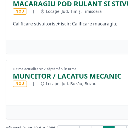
MACARAGIU POD RULANT SI STIV
Locație: Jud. Timiș, Timisoara
NOU
|
Calificare stivuitorist+ iscir; Calificare macaragiu;
Ultima actualizare: 2 săptămâni în urmă
MUNCITOR / LACATUS MECANIC
Locație: Jud. Buzău, Buzau
NOU
|
Afișează
31
to
40
din
2886