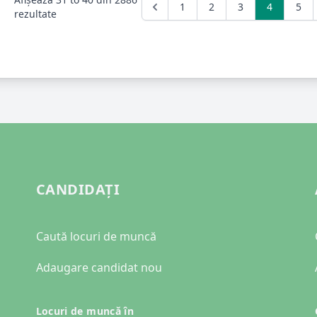
1
2
3
4
5
rezultate
CANDIDAȚI
Caută locuri de muncă
Adaugare candidat nou
Locuri de muncă în