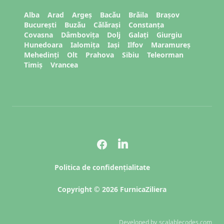
Alba
Arad
Argeș
Bacău
Brăila
Brașov
București
Buzău
Călărași
Constanța
Covasna
Dâmbovița
Dolj
Galați
Giurgiu
Hunedoara
Ialomița
Iași
Ilfov
Maramureș
Mehedinți
Olt
Prahova
Sibiu
Teleorman
Timiș
Vrancea
Pagina de Facebook
Pagina de LinkedIn
Politica de confidențialitate
Copyright © 2026 FurnicaZiliera
Developed by
scalablecodes.com