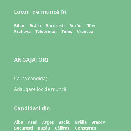
Locuri de muncă în
Bihor
Brăila
București
Buzău
Ilfov
Prahova
Teleorman
Timiș
Vrancea
ANGAJATORI
Caută candidați
Adaugare loc de muncă
Candidați din
Alba
Arad
Argeș
Bacău
Brăila
Brașov
București
Buzău
Călărași
Constanța