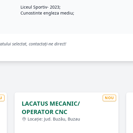
Liceul Sportiv- 2023;
Cunostinte engleza mediu;
tului selectat, contactați-ne direct!
U
NOU
LACATUS MECANIC/
OPERATOR CNC
Locație: Jud. Buzău, Buzau