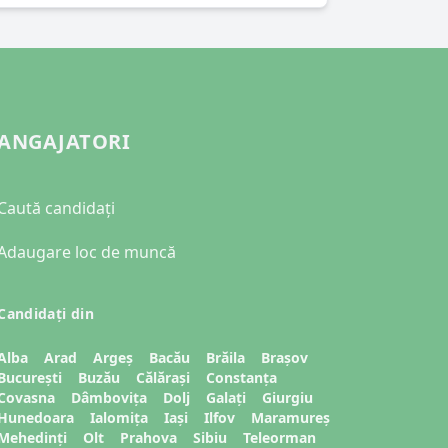
ANGAJATORI
Caută candidați
Adaugare loc de muncă
Candidați din
Alba
Arad
Argeș
Bacău
Brăila
Brașov
București
Buzău
Călărași
Constanța
Covasna
Dâmbovița
Dolj
Galați
Giurgiu
Hunedoara
Ialomița
Iași
Ilfov
Maramureș
Mehedinți
Olt
Prahova
Sibiu
Teleorman