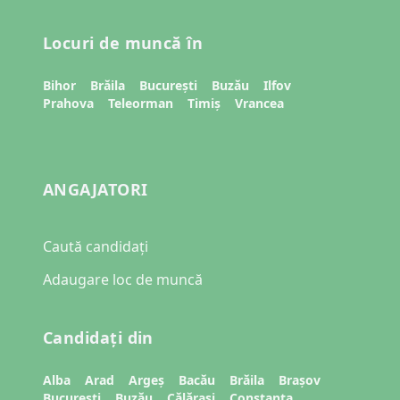
Locuri de muncă în
Bihor
Brăila
București
Buzău
Ilfov
Prahova
Teleorman
Timiș
Vrancea
ANGAJATORI
Caută candidați
Adaugare loc de muncă
Candidați din
Alba
Arad
Argeș
Bacău
Brăila
Brașov
București
Buzău
Călărași
Constanța